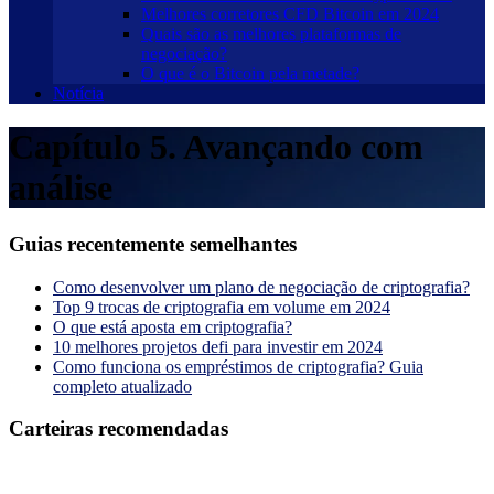
Melhores corretores CFD Bitcoin em 2024
Quais são as melhores plataformas de
negociação?
O que é o Bitcoin pela metade?
Notícia
Capítulo 5. Avançando com
análise
Guias recentemente semelhantes
Como desenvolver um plano de negociação de criptografia?
Top 9 trocas de criptografia em volume em 2024
O que está aposta em criptografia?
10 melhores projetos defi para investir em 2024
Como funciona os empréstimos de criptografia? Guia
completo atualizado
Carteiras recomendadas