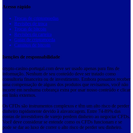
Acesso rápido
Trocas de criptomoedas
Revisões de troca
Trocas de bitcoin
Revisões da carteira
Guias de criptomoeda
Cassinos de bitcoin
Isenções de responsabilidade
crypto-casino-portugal.com deve ser usado apenas para fins de
informação. Nenhum de seu conteúdo deve ser tratado como
consultoria financeira ou de investimento. Embora possamos receber
uma compensação de alguns dos produtos que revisamos, você não
incorre em nenhuma cobrança extra por usar nosso conteúdo e clicar
em links externos.
Os CFDs são instrumentos complexos e têm um alto risco de perder
dinheiro rapidamente devido à alavancagem. Entre 74-89% das
contas de investidores de varejo perdem dinheiro ao negociar CFDs.
Você deve considerar se entende como os CFDs funcionam e se
pode se dar ao luxo de correr o alto risco de perder seu dinheiro.