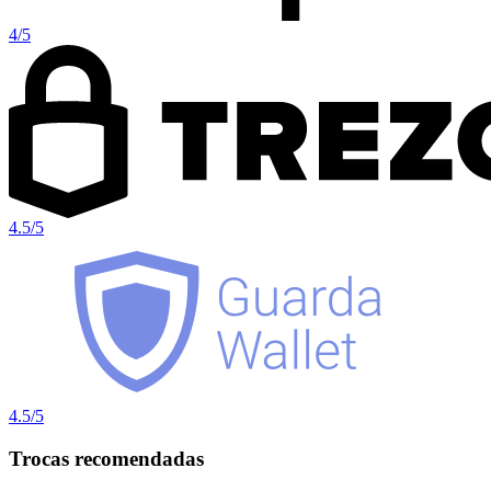
4/5
4.5/5
4.5/5
Trocas recomendadas