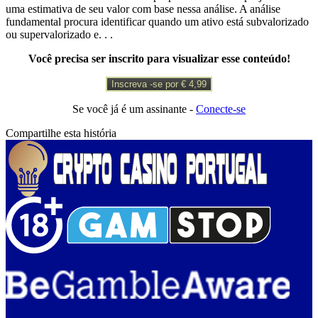
uma estimativa de seu valor com base nessa análise. A análise
fundamental procura identificar quando um ativo está subvalorizado
ou supervalorizado e. . .
Você precisa ser inscrito para visualizar esse conteúdo!
Inscreva -se por € 4,99
Se você já é um assinante -
Conecte-se
Compartilhe esta história