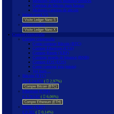
Melhores carteiras multiptocurrences
Carteiras de bitcoin mais baratas
Melhores carteiras de altcoin
ledger.com
4.5/5
Visite Ledger Nano S
ledger.com
5/5
Visite Ledger Nano X
Compre criptografia
Compre criptografia
Como comprar Bitcoin (BTC)
Compre Ethereum (ETH)
Compre Ripple (XRP)
Comprar moeda de binance (BNB)
Compre EOS (EOS)
Como comprar iota (miota)
Ver mais ...
Bitcoin (BTC)
US € 24.074
(
2,97%)
Compre Bitcoin (BTC)
Ethereum (ETH)
€ 1.783,87
(
6,06%)
Compre Ethereum (ETH)
Ripple (XRP)
€ 0,381
(
0,14%)