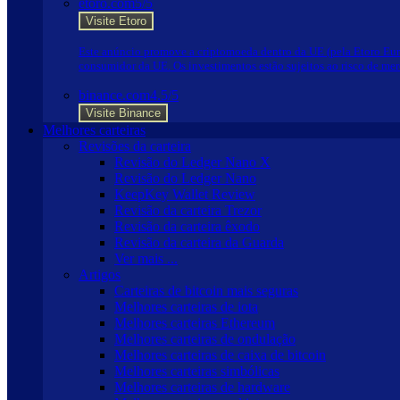
etoro.com
5/5
Visite Etoro
Este anúncio promove a criptomoeda dentro da UE (pela Etoro Eur
consumidor da UE. Os investimentos estão sujeitos ao risco de mer
binance.com
4.5/5
Visite Binance
Melhores carteiras
Revisões da carteira
Revisão do Ledger Nano X
Revisão do Ledger Nano
KeepKey Wallet Review
Revisão da carteira Trezor
Revisão da carteira êxodo
Revisão da carteira da Guarda
Ver mais ...
Artigos
Carteiras de bitcoin mais seguras
Melhores carteiras de iota
Melhores carteiras Ethereum
Melhores carteiras de ondulação
Melhores carteiras de caixa de bitcoin
Melhores carteiras simbólicas
Melhores carteiras de hardware