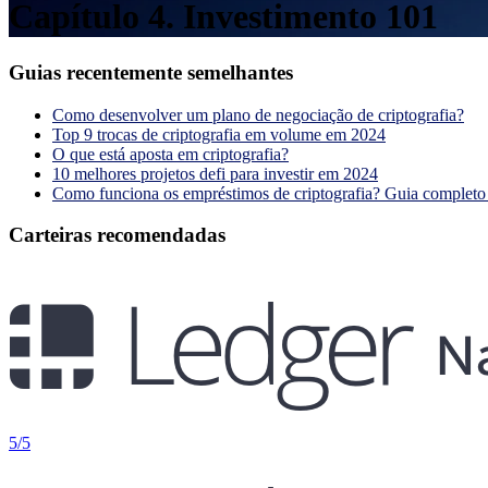
Capítulo 4. Investimento 101
Guias recentemente semelhantes
Como desenvolver um plano de negociação de criptografia?
Top 9 trocas de criptografia em volume em 2024
O que está aposta em criptografia?
10 melhores projetos defi para investir em 2024
Como funciona os empréstimos de criptografia? Guia completo 
Carteiras recomendadas
5/5