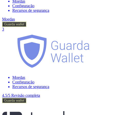
Moedas
Configuração
Recursos de segurança
Moedas
Guarda wallet
3
Moedas
Configuração
Recursos de segurança
4.5/5
Revisão completa
Guarda wallet