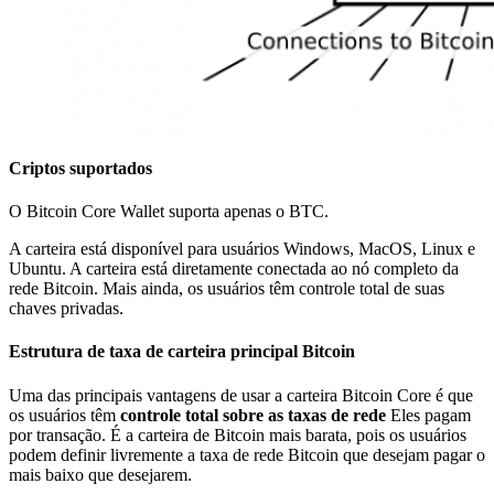
Criptos suportados
O Bitcoin Core Wallet suporta apenas o BTC.
A carteira está disponível para usuários Windows, MacOS, Linux e
Ubuntu. A carteira está diretamente conectada ao nó completo da
rede Bitcoin. Mais ainda, os usuários têm controle total de suas
chaves privadas.
Estrutura de taxa de carteira principal Bitcoin
Uma das principais vantagens de usar a carteira Bitcoin Core é que
os usuários têm
controle total sobre as taxas de rede
Eles pagam
por transação. É a carteira de Bitcoin mais barata, pois os usuários
podem definir livremente a taxa de rede Bitcoin que desejam pagar o
mais baixo que desejarem.