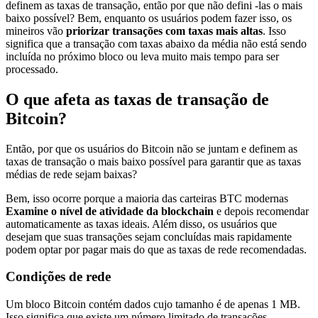
definem as taxas de transação, então por que não defini -las o mais
baixo possível? Bem, enquanto os usuários podem fazer isso, os
mineiros vão
priorizar transações com taxas mais altas
. Isso
significa que a transação com taxas abaixo da média não está sendo
incluída no próximo bloco ou leva muito mais tempo para ser
processado.
O que afeta as taxas de transação de
Bitcoin?
Então, por que os usuários do Bitcoin não se juntam e definem as
taxas de transação o mais baixo possível para garantir que as taxas
médias de rede sejam baixas?
Bem, isso ocorre porque a maioria das carteiras BTC modernas
Examine o nível de atividade da blockchain
e depois recomendar
automaticamente as taxas ideais. Além disso, os usuários que
desejam que suas transações sejam concluídas mais rapidamente
podem optar por pagar mais do que as taxas de rede recomendadas.
Condições de rede
Um bloco Bitcoin contém dados cujo tamanho é de apenas 1 MB.
Isso significa que existe um número limitado de transações