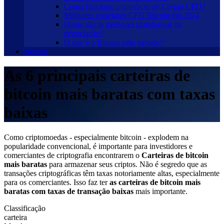
Como funciona o comércio de Crypto CFD?
Melhores corretores CFD Bitcoin em 2024
Quais são as melhores plataformas de
negociação?
O que é o Bitcoin pela metade?
Notícia
As 6 principais carteiras de
bitcoin mais baratas com taxas
baixas
Como criptomoedas - especialmente bitcoin - explodem na
popularidade convencional, é importante para investidores e
comerciantes de criptografia encontrarem o
Carteiras de bitcoin
mais baratas
para armazenar seus criptos. Não é segredo que as
transações criptográficas têm taxas notoriamente altas, especialmente
para os comerciantes. Isso faz ter
as carteiras de bitcoin mais
baratas com taxas de transação baixas
mais importante.
Classificação
carteira