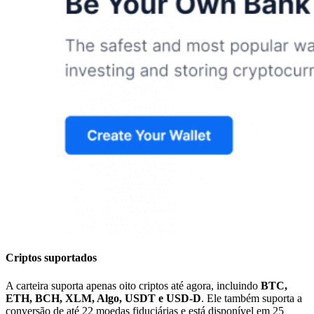
Criptos suportados
A carteira suporta apenas oito criptos até agora, incluindo
BTC,
ETH, BCH, XLM, Algo, USDT e USD-D
. Ele também suporta a
conversão de até 22 moedas fiduciárias e está disponível em 25