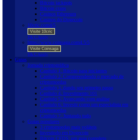
Bitcoin jackpots
Bitcoin craps
Casinos Ethereum
Casinos do Dogecoin
10cric.com
4/5
Visite 10cric
T& C Apply
https://www.coinsaga.com
4.5/5
Visite Coinsaga
T& C Apply
Guias
Jornada criptográfica
Capítulo 1. Bitcoin para iniciantes
Capítulo 2. Compreendendo o mercado de
criptomoedas
Capítulo 3. dando seu primeiro passo
Capítulo 4. Investimento 101
Capítulo 5. Avançando com análise
Capítulo 6. Investir como um especialista em
criptomoedas
Capítulo 7. Juntando tudo
Guias populares
3 criptomoedas mais voláteis
Investindo em Dogecoin
Bitcoin CFDS: um guia completo