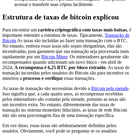
acessar e transferir suas criptas facilmente.
Estrutura de taxas de bitcoin explicou
Para encontrar um
carteira criptográfica com taxas mais baixas
, é
importante entender a estrutura de taxas. Tipicamente,
Transação de
Bitcoin
As taxas são incluídas ao fazer uma transação com o BTC.
No entanto, embora essas taxas não sejam obrigatórias, elas são
incentivadas, pois garantem que sua transação seja processada mais
rapidamente por um
Bitcoin Miner
. Os mineradores geralmente são
recompensados quando adicionam um novo bloco - em abril de
2024,
A recompensa é 6,25 BTC por bloco extraído
. As taxas de
transação incorridas pelos usuários do Bitcoin são para
incentive os
mineiros a
processo e verifique
essas transações.
As taxas de transação são necessárias devido a
Bitcoin pela metade
.
Isso significa que, a cada quatro anos, as recompensas recebidas
pelos mineradores são cortadas pela metade, portanto as taxas são
um incentivo extra. No entanto, diferentemente das taxas de
transação no sistema monetário fiduciário, as taxas de rede Bitcoin
não são uma porcentagem fixa de uma transação específica.
Em vez disso, essas taxas são arbitrariamente definidas pelos
usuários. Obviamente, você pode se perguntar se os usuários