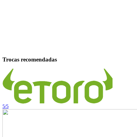
Trocas recomendadas
5/5