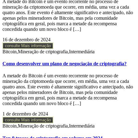
A metade do Bitcoin é um evento recorrente no processo de
mineração da criptomoeda que ocorre, em média, uma vez a cada
quatro anos. Este evento é altamente significativo e antecipado, não
apenas pelos mineradores de Bitcoin, mas pela comunidade
criptográfica em geral, pois marca a metade da recompensa
concedida quando um novo bloco é […]
16 de dezembro de 2024
consulte Mais informação
Bitcoin,
Mineração de criptografia,
Intermediária
Como desenvolver um plano de negociação de criptografia?
A metade do Bitcoin é um evento recorrente no processo de
mineração da criptomoeda que ocorre, em média, uma vez a cada
quatro anos. Este evento é altamente significativo e antecipado, não
apenas pelos mineradores de Bitcoin, mas pela comunidade
criptográfica em geral, pois marca a metade da recompensa
concedida quando um novo bloco é […]
1 de dezembro de 2024
consulte Mais informação
Bitcoin,
Mineração de criptografia,
Intermediária