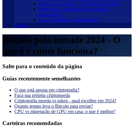
Melhores corretores CFD Bitcoin em 2024
Quais são as melhores plataformas de
negociação?
O que é o Bitcoin pela metade?
Notícia
Bitcoin pela metade 2024 - O
que é e como funciona?
Salte para o conteúdo da página
Guias recentemente semelhantes
O que está aposta em criptografia?
Faça sua própria criptomoeda
Criptografia moeda vs token - qual escolher em 2024?
Quanto tempo leva o Bitcoin para enviar?
CPU vs mineração de GPU em casa: o que é melhor?
Carteiras recomendadas