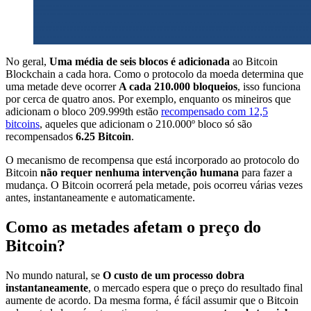
No geral,
Uma média de seis blocos é adicionada
ao Bitcoin
Blockchain a cada hora. Como o protocolo da moeda determina que
uma metade deve ocorrer
A cada 210.000 bloqueios
, isso funciona
por cerca de quatro anos. Por exemplo, enquanto os mineiros que
adicionam o bloco 209.999th estão
recompensado com 12,5
bitcoins
, aqueles que adicionam o 210.000º bloco só são
recompensados
6.25 Bitcoin
.
O mecanismo de recompensa que está incorporado ao protocolo do
Bitcoin
não requer nenhuma intervenção humana
para fazer a
mudança. O Bitcoin ocorrerá pela metade, pois ocorreu várias vezes
antes, instantaneamente e automaticamente.
Como as metades afetam o preço do
Bitcoin?
No mundo natural, se
O custo de um processo dobra
instantaneamente
, o mercado espera que o preço do resultado final
aumente de acordo. Da mesma forma, é fácil assumir que o Bitcoin