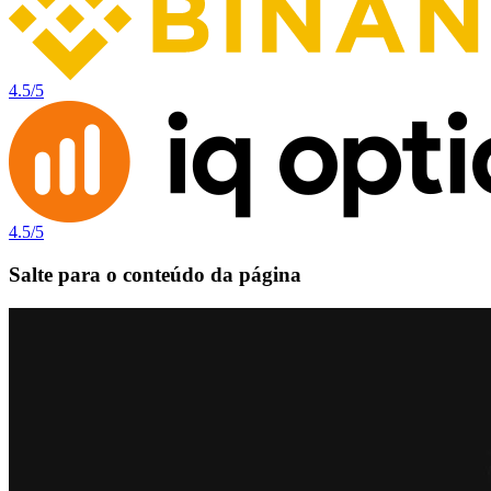
4.5/5
4.5/5
Salte para o conteúdo da página