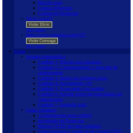
Bitcoin craps
Casinos Ethereum
Casinos do Dogecoin
10cric.com
4/5
Visite 10cric
T& C Apply
https://www.coinsaga.com
4.5/5
Visite Coinsaga
T& C Apply
Guias
Jornada criptográfica
Capítulo 1. Bitcoin para iniciantes
Capítulo 2. Compreendendo o mercado de
criptomoedas
Capítulo 3. dando seu primeiro passo
Capítulo 4. Investimento 101
Capítulo 5. Avançando com análise
Capítulo 6. Investir como um especialista em
criptomoedas
Capítulo 7. Juntando tudo
Guias populares
3 criptomoedas mais voláteis
Investindo em Dogecoin
Bitcoin CFDS: um guia completo
Como funciona o comércio de Crypto CFD?