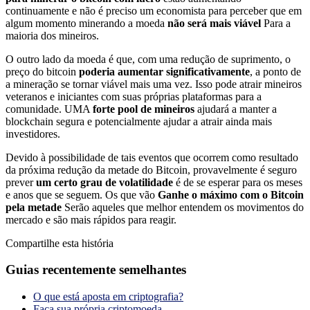
continuamente e não é preciso um economista para perceber que em
algum momento minerando a moeda
não será mais viável
Para a
maioria dos mineiros.
O outro lado da moeda é que, com uma redução de suprimento, o
preço do bitcoin
poderia aumentar significativamente
, a ponto de
a mineração se tornar viável mais uma vez. Isso pode atrair mineiros
veteranos e iniciantes com suas próprias plataformas para a
comunidade. UMA
forte pool de mineiros
ajudará a manter a
blockchain segura e potencialmente ajudar a atrair ainda mais
investidores.
Devido à possibilidade de tais eventos que ocorrem como resultado
da próxima redução da metade do Bitcoin, provavelmente é seguro
prever
um certo grau de volatilidade
é de se esperar para os meses
e anos que se seguem. Os que vão
Ganhe o máximo com o Bitcoin
pela metade
Serão aqueles que melhor entendem os movimentos do
mercado e são mais rápidos para reagir.
Compartilhe esta história
Guias recentemente semelhantes
O que está aposta em criptografia?
Faça sua própria criptomoeda