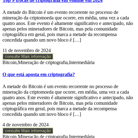
Top 9 trocas de criptografia em volume em 2024
A metade do Bitcoin é um evento recorrente no processo de
mineração da criptomoeda que ocorre, em média, uma vez a cada
quatro anos. Este evento é altamente significativo e antecipado, não
apenas pelos mineradores de Bitcoin, mas pela comunidade
criptográfica em geral, pois marca a metade da recompensa
concedida quando um novo bloco é […]
11 de novembro de 2024
consulte Mais informação
Bitcoin,
Mineração de criptografia,
Intermediária
O que está aposta em criptografia?
A metade do Bitcoin é um evento recorrente no processo de
mineração da criptomoeda que ocorre, em média, uma vez a cada
quatro anos. Este evento é altamente significativo e antecipado, não
apenas pelos mineradores de Bitcoin, mas pela comunidade
criptográfica em geral, pois marca a metade da recompensa
concedida quando um novo bloco é […]
4 de novembro de 2024
consulte Mais informação
Bitcoin,
Mineração de criptografia,
Intermediária