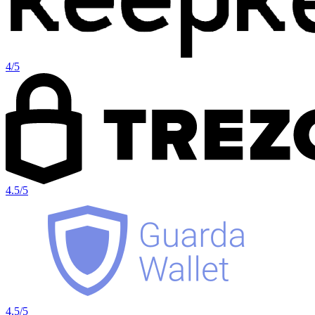
4/5
4.5/5
4.5/5