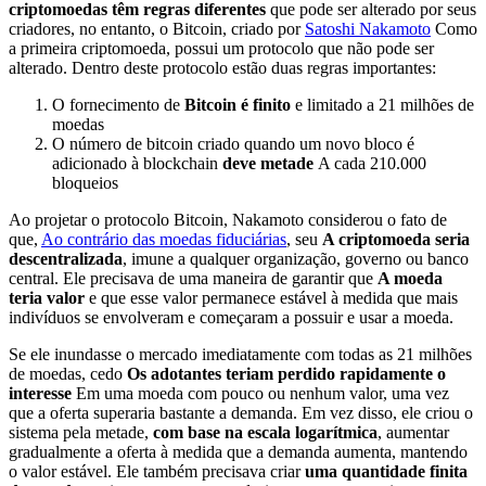
criptomoedas têm regras diferentes
que pode ser alterado por seus
criadores, no entanto, o Bitcoin, criado por
Satoshi Nakamoto
Como
a primeira criptomoeda, possui um protocolo que não pode ser
alterado. Dentro deste protocolo estão duas regras importantes:
O fornecimento de
Bitcoin é finito
e limitado a 21 milhões de
moedas
O número de bitcoin criado quando um novo bloco é
adicionado à blockchain
deve metade
A cada 210.000
bloqueios
Ao projetar o protocolo Bitcoin, Nakamoto considerou o fato de
que,
Ao contrário das moedas fiduciárias
, seu
A criptomoeda seria
descentralizada
, imune a qualquer organização, governo ou banco
central. Ele precisava de uma maneira de garantir que
A moeda
teria valor
e que esse valor permanece estável à medida que mais
indivíduos se envolveram e começaram a possuir e usar a moeda.
Se ele inundasse o mercado imediatamente com todas as 21 milhões
de moedas, cedo
Os adotantes teriam perdido rapidamente o
interesse
Em uma moeda com pouco ou nenhum valor, uma vez
que a oferta superaria bastante a demanda. Em vez disso, ele criou o
sistema pela metade,
com base na escala logarítmica
, aumentar
gradualmente a oferta à medida que a demanda aumenta, mantendo
o valor estável. Ele também precisava criar
uma quantidade finita