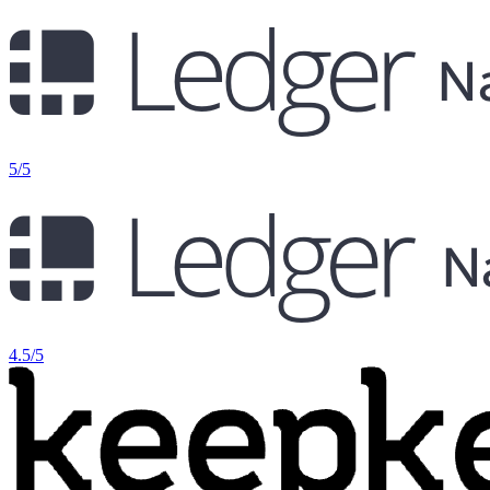
5/5
4.5/5