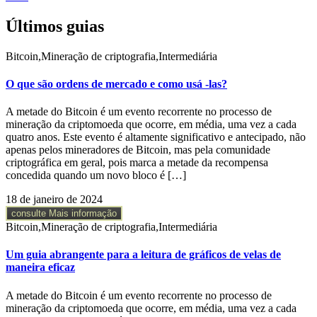
Últimos guias
Bitcoin,
Mineração de criptografia,
Intermediária
O que são ordens de mercado e como usá -las?
A metade do Bitcoin é um evento recorrente no processo de
mineração da criptomoeda que ocorre, em média, uma vez a cada
quatro anos. Este evento é altamente significativo e antecipado, não
apenas pelos mineradores de Bitcoin, mas pela comunidade
criptográfica em geral, pois marca a metade da recompensa
concedida quando um novo bloco é […]
18 de janeiro de 2024
consulte Mais informação
Bitcoin,
Mineração de criptografia,
Intermediária
Um guia abrangente para a leitura de gráficos de velas de
maneira eficaz
A metade do Bitcoin é um evento recorrente no processo de
mineração da criptomoeda que ocorre, em média, uma vez a cada