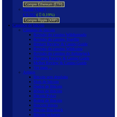
Compre Ethereum (ETH)
Ripple (XRP)
€ 0,382
(
0,19%)
Compre Ripple (XRP)
Cassinos de bitcoin
Cassinos de bitcoin
Revisão do cassino Wildtornado
Revisão do cassino Trueflip
Bitstarz Review & Casino Guide
Revisão do cassino Wildcoins
Revisão do cassino do fortunejack
Playamo Review & Casino Guide
Melbet Review & Casino Guide
Ver mais ...
Artigos
Bitcoin sem depósito
Slots de bitcoin
Dados de Bitcoin
Bônus de Bitcoin
Bitcoin Poker
Roleta de Bitcoin
Bincoin Bingo
Bitcoin Blackjack
Bitcoin jackpots