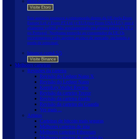
etoro.com
5/5
Visite Etoro
Este anúncio promove a criptomoeda dentro da UE (pela Etoro
Europe Ltd. e Etoro PT Ltd.) e EUA (por Etoro USA LLC); que é
altamente volátil, não regulamentado em alguns países da UE e
no Portugal., Nenhuma proteção ao consumidor da UE. Os
investimentos estão sujeitos ao risco de mercado, incluindo a
perda de principal.
binance.com
4.5/5
Visite Binance
Melhores carteiras
Revisões da carteira
Revisão do Ledger Nano X
Revisão do Ledger Nano
KeepKey Wallet Review
Revisão da carteira Trezor
Revisão da carteira êxodo
Revisão da carteira da Guarda
Ver mais ...
Artigos
Carteiras de bitcoin mais seguras
Melhores carteiras de iota
Melhores carteiras Ethereum
Melhores carteiras de ondulação