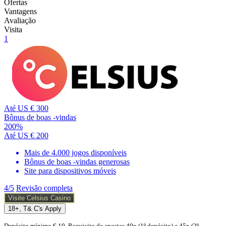
Ofertas
Vantagens
Avaliação
Visita
1
Até US € 300
Bônus de boas -vindas
200%
Até US € 200
Mais de 4.000 jogos disponíveis
Bônus de boas -vindas generosas
Site para dispositivos móveis
4/5
Revisão completa
Visite Celsius Casino
18+, T& C's Apply
Depósito mínimo € 10. Requisito de apostas 40x (1º depósito) e 45x (2º