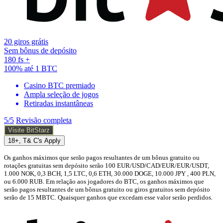
20 giros grátis
Sem bônus de depósito
180 fs +
100% até 1 BTC
Casino BTC premiado
Ampla seleção de jogos
Retiradas instantâneas
5/5
Revisão completa
Visite BitStarz
18+, T& C's Apply
Os ganhos máximos que serão pagos resultantes de um bônus gratuito ou
rotações gratuitas sem depósito serão 100 EUR/USD/CAD/EUR/EUR/USDT,
1.000 NOK, 0,3 BCH, 1,5 LTC, 0,6 ETH, 30.000 DOGE, 10.000 JPY , 400 PLN,
ou 6.000 RUB. Em relação aos jogadores do BTC, os ganhos máximos que
serão pagos resultantes de um bônus gratuito ou giros gratuitos sem depósito
serão de 15 MBTC. Quaisquer ganhos que excedam esse valor serão perdidos.