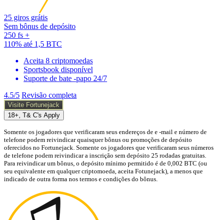
25 giros grátis
Sem bônus de depósito
250 fs +
110% até 1,5 BTC
Aceita 8 criptomoedas
Sportsbook disponível
Suporte de bate -papo 24/7
4.5/5
Revisão completa
Visite Fortunejack
18+, T& C's Apply
Somente os jogadores que verificaram seus endereços de e -mail e número de
telefone podem reivindicar quaisquer bônus ou promoções de depósito
oferecidos no Fortunejack. Somente os jogadores que verificaram seus números
de telefone podem reivindicar a inscrição sem depósito 25 rodadas gratuitas.
Para reivindicar um bônus, o depósito mínimo permitido é de 0,002 BTC (ou
seu equivalente em qualquer criptomoeda, aceita Fotunejack), a menos que
indicado de outra forma nos termos e condições do bônus.