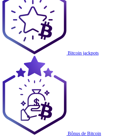
Bitcoin jackpots
Bônus de Bitcoin