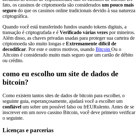
fato, os cassinos de criptomoeda são considerados
um pouco mais
seguro
do que os cassinos online tradicionais devido à sua natureza
criptográfica.
Quando você está transferindo fundos usando tokens digitais, a
transação é criptografada e é
Verificado várias vezes
por mineiros.
Além disso, as chaves privadas usadas para proteger sua carteira de
criptomoeda são muito longas e
Extremamente difícil de
decodificar
. Por este e outros motivos, usando
Bitcoin
Ou o
Altcoins é considerado muito mais seguro que um cartão de débito
ou crédito.
como eu escolho um site de dados de
bitcoin?
Como existem tantos sites de dados de bitcoin para escolher, o
seguinte guia, esperançosamente, ajudará você a escolher um
confiável
um sobre um possível falso ou frEURulento. Antes de se
inscrever em um novo cassino Bitcoin, você deve primeiro verificar
o seguinte.
Licenças e parcerias