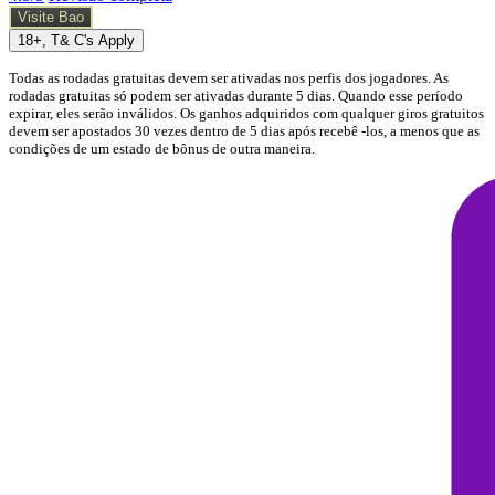
Visite Bao
18+, T& C's Apply
Todas as rodadas gratuitas devem ser ativadas nos perfis dos jogadores. As
rodadas gratuitas só podem ser ativadas durante 5 dias. Quando esse período
expirar, eles serão inválidos. Os ganhos adquiridos com qualquer giros gratuitos
devem ser apostados 30 vezes dentro de 5 dias após recebê -los, a menos que as
condições de um estado de bônus de outra maneira.