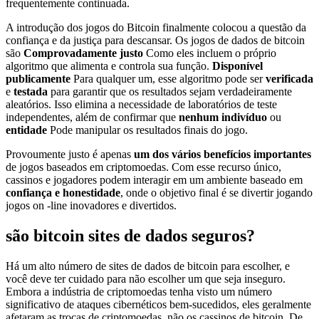
frequentemente continuada.
A introdução dos jogos do Bitcoin finalmente colocou a questão da
confiança e da justiça para descansar. Os jogos de dados de bitcoin
são
Comprovadamente justo
Como eles incluem o próprio
algoritmo que alimenta e controla sua função.
Disponível
publicamente
Para qualquer um, esse algoritmo pode ser
verificada
e
testada
para garantir que os resultados sejam verdadeiramente
aleatórios. Isso elimina a necessidade de laboratórios de teste
independentes, além de confirmar que
nenhum indivíduo
ou
entidade
Pode manipular os resultados finais do jogo.
Provoumente justo é apenas
um dos vários benefícios importantes
de jogos baseados em criptomoedas. Com esse recurso único,
cassinos e jogadores podem interagir em um ambiente baseado em
confiança e honestidade
, onde o objetivo final é se divertir jogando
jogos on -line inovadores e divertidos.
são bitcoin sites de dados seguros?
Há um alto número de sites de dados de bitcoin para escolher, e
você deve ter cuidado para não escolher um que seja inseguro.
Embora a indústria de criptomoedas tenha visto um número
significativo de ataques cibernéticos bem-sucedidos, eles geralmente
afetaram as trocas de criptomoedas, não os cassinos de bitcoin. De