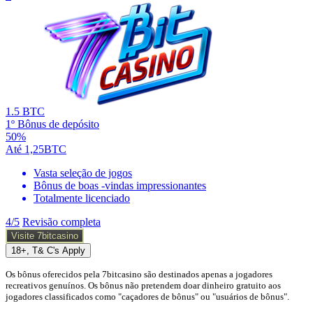
1.5 BTC
1º Bônus de depósito
50%
Até 1,25BTC
Vasta seleção de jogos
Bônus de boas -vindas impressionantes
Totalmente licenciado
4/5
Revisão completa
Visite 7bitcasino
18+, T& C's Apply
Os bônus oferecidos pela 7bitcasino são destinados apenas a jogadores
recreativos genuínos. Os bônus não pretendem doar dinheiro gratuito aos
jogadores classificados como "caçadores de bônus" ou "usuários de bônus".