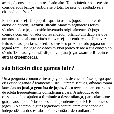
acima, é considerado um resultado alto. Totais inferiores a sete são
considerados baixos, embora se o total for sete, o resultado será
chamado de "sete".
Embora não seja tão popular quanto os três jogos anteriores de
dados de bitcoin,
Hazard Bitcoin
Mantém seguidores fortes,
séculos após o jogo ter sido inventado originalmente. O jogo
começa com um jogador ou revendedor jogando um dado até que
um número total entre cinco e nove seja desembarcado. Uma vez
feito isso, as apostas são feitas sobre se o próximo rolo jogará ou
jogará fora. Este jogo de dados mudou pouco desde a sua criação no
século 13, mas agora está disponível para jogar
Usando Bitcoin e
outras criptomoedas
.
são bitcoin dice games fair?
Uma pergunta comum entre os jogadores de cassino é se o jogo que
eles estão jogando é realmente justo. Durante séculos, dúvidas foram
lançadas no
justiça genuína de jogos,
Com revendedores ou rodas
de roleta frequentemente consideram a casa. A introdução de
cassinos online ajudou a
diminuir a desconfiança
, particularmente
graças aos laboratórios de teste independentes que EURitam esses
jogos. No entanto, alguns jogadores continuaram duvidando da
independência desses laboratórios, então a desconfiança é