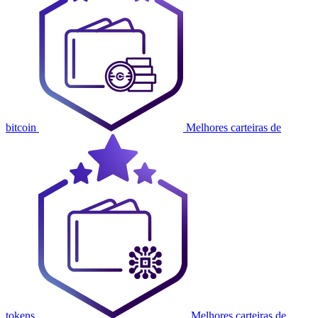
bitcoin
Melhores carteiras de
tokens
Melhores carteiras de