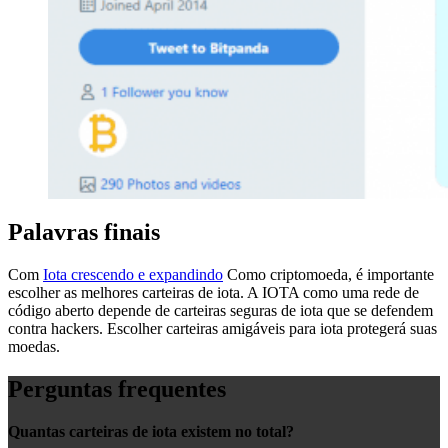
Palavras finais
Com
Iota crescendo e expandindo
Como criptomoeda, é importante
escolher as melhores carteiras de iota. A IOTA como uma rede de
código aberto depende de carteiras seguras de iota que se defendem
contra hackers. Escolher carteiras amigáveis para iota protegerá suas
moedas.
Perguntas frequentes
Quantas carteiras de iota existem no total?