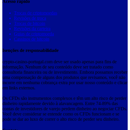
Acesso rápido
Trocas de criptomoedas
Revisões de troca
Trocas de bitcoin
Revisões da carteira
Guias de criptomoeda
Cassinos de bitcoin
Isenções de responsabilidade
crypto-casino-portugal.com deve ser usado apenas para fins de
informação. Nenhum de seu conteúdo deve ser tratado como
consultoria financeira ou de investimento. Embora possamos receber
uma compensação de alguns dos produtos que revisamos, você não
incorre em nenhuma cobrança extra por usar nosso conteúdo e clicar
em links externos.
Os CFDs são instrumentos complexos e têm um alto risco de perder
dinheiro rapidamente devido à alavancagem. Entre 74-89% das
contas de investidores de varejo perdem dinheiro ao negociar CFDs.
Você deve considerar se entende como os CFDs funcionam e se
pode se dar ao luxo de correr o alto risco de perder seu dinheiro.