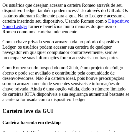
Os usuários que desejam acessar a carteira Romeo através de seu
dispositivo Ledger também podem acessá -lo através do GitLab. Os
usuários alternam facilmente para a guia Nano Ledger e acessam a
carteira inserindo seu dispositivo. Usando Romeu com o
Dispositivo
Nano Ledger
fornece benefícios muito maiores do que usar o
Romeu como uma carteira independente.
Com a chave privada sendo armazenada no próprio dispositivo
Ledger, os usuários podem acessar sua carteira de qualquer
navegador em qualquer computador confortavelmente, sem se
preocupar se suas informações forem acessíveis a outras partes.
Com Romeo sendo hospedado no Gitlab, é um projeto de código
aberto e pode ser avaliado e contribuído pela comunidade de
desenvolvedores. Não é a carteira ideal, pois houve preocupações
sobre o armazenamento de sementes sensíveis e informações de
chave privada. Ainda é uma opção válida, dado o número limitado
de carteiras IOTA disponíveis e sua segurança aumentará bastante se
a carteira for usada com o dispositivo Ledger.
Carteira leve da GUI
Carteira baseada em desktop