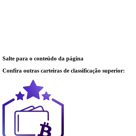
Salte para o conteúdo da página
Confira outras carteiras de classificação superior: