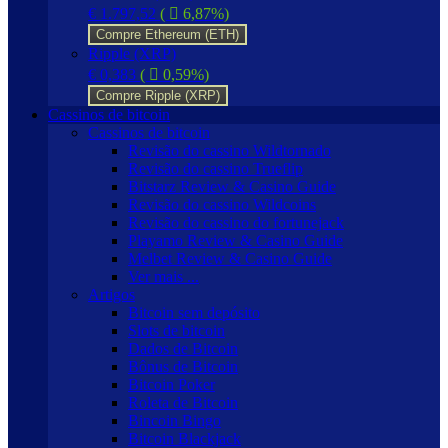
€ 1.797,52
(
6,87%)
Compre Ethereum (ETH)
Ripple (XRP)
€ 0,383
(
0,59%)
Compre Ripple (XRP)
Cassinos de bitcoin
Cassinos de bitcoin
Revisão do cassino Wildtornado
Revisão do cassino Trueflip
Bitstarz Review & Casino Guide
Revisão do cassino Wildcoins
Revisão do cassino do fortunejack
Playamo Review & Casino Guide
Melbet Review & Casino Guide
Ver mais ...
Artigos
Bitcoin sem depósito
Slots de bitcoin
Dados de Bitcoin
Bônus de Bitcoin
Bitcoin Poker
Roleta de Bitcoin
Bincoin Bingo
Bitcoin Blackjack