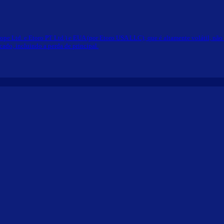
ope Ltd. e Etoro PT Ltd.) e EUA (por Etoro USA LLC); que é altamente volátil, nã
cado, incluindo a perda de principal.