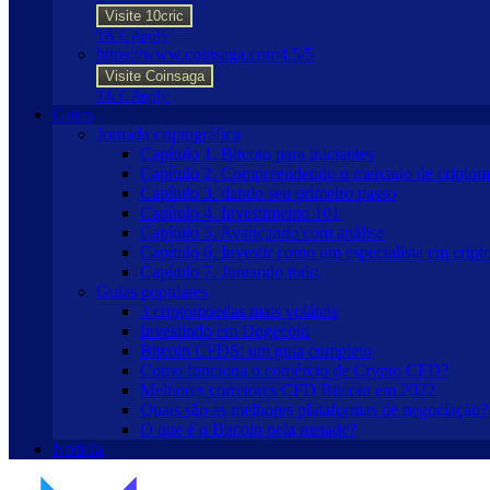
Visite 10cric
T& C Apply
https://www.coinsaga.com
4.5/5
Visite Coinsaga
T& C Apply
Guias
Jornada criptográfica
Capítulo 1. Bitcoin para iniciantes
Capítulo 2. Compreendendo o mercado de cripto
Capítulo 3. dando seu primeiro passo
Capítulo 4. Investimento 101
Capítulo 5. Avançando com análise
Capítulo 6. Investir como um especialista em crip
Capítulo 7. Juntando tudo
Guias populares
3 criptomoedas mais voláteis
Investindo em Dogecoin
Bitcoin CFDS: um guia completo
Como funciona o comércio de Crypto CFD?
Melhores corretores CFD Bitcoin em 2022
Quais são as melhores plataformas de negociação?
O que é o Bitcoin pela metade?
Notícia