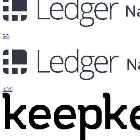
5/5
4.5/5