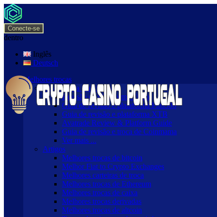
Conecte-se
dentro
Inglês
Deutsch
Melhores trocas
Revisões da plataforma
Revisão da plataforma Etoro
Guia de revisão e plataforma Plus500
Guia de revisão e plataforma XTB
Avatrade Review & Platform Guide
Guia de revisão e troca de Coinmama
Ver mais ...
Artigos
Melhores trocas de bitcoin
Melhor Fiat to Crypto Exchanges
Melhores carteiras de troca
Melhores trocas de Ethereum
Melhores trocas de caixa
Melhores trocas derivadas
Melhores trocas de altcoin