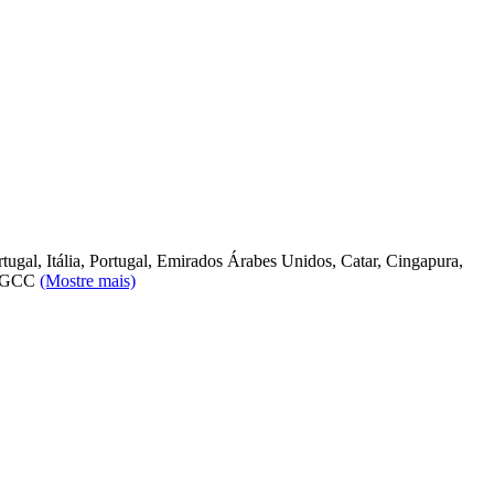
rtugal,
Itália,
Portugal,
Emirados Árabes Unidos,
Catar,
Cingapura,
GCC
(Mostre mais)