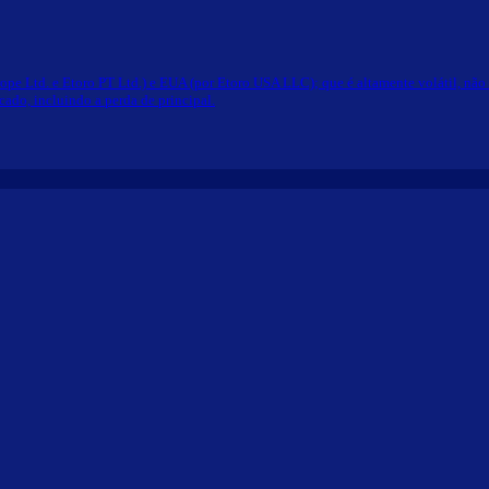
ope Ltd. e Etoro PT Ltd.) e EUA (por Etoro USA LLC); que é altamente volátil, nã
cado, incluindo a perda de principal.