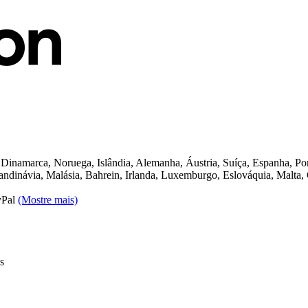
,
Dinamarca,
Noruega,
Islândia,
Alemanha,
Áustria,
Suíça,
Espanha,
Po
andinávia,
Malásia,
Bahrein,
Irlanda,
Luxemburgo,
Eslováquia,
Malta,
Pal
(Mostre mais)
s