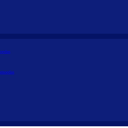
moedas
tomoedas